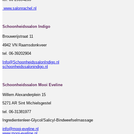
www.salonrachel.nl
Schoonheidssalon Indigo
Brouwerijstraat 11
4942 VN Raamsdonkveer
tel. 06-39202904
Info@SchoonheidssalonIndigo.nl
schoonheidssalonindigo.nl
Schoonheidssalon Mooi Eveline
Willem Alexanderplein 15
5271 AR Sint Michielsgestel
tel. 06-31381977
Ingredientenleer-Glycol/Salicyl-Bindweefselmassage
info@mooi-eveline.nl
www.mooi-eveline.nl