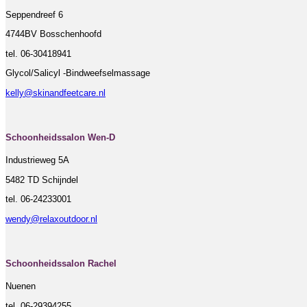
Seppendreef 6
4744BV Bosschenhoofd
tel. 06-30418941
Glycol/Salicyl -Bindweefselmassage
kelly@skinandfeetcare.nl
Schoonheidssalon Wen-D
Industrieweg 5A
5482 TD Schijndel
tel. 06-24233001
wendy@relaxoutdoor.nl
Schoonheidssalon Rachel
Nuenen
tel. 06-29394255