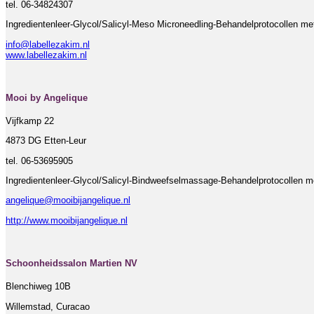
tel. 06-34824307
Ingredientenleer-Glycol/Salicyl-Meso Microneedling-Behandelprotocollen m
info@labellezakim.nl
www.labellezakim.nl
Mooi by Angelique
Vijfkamp 22
4873 DG Etten-Leur
tel. 06-53695905
Ingredientenleer-Glycol/Salicyl-Bindweefselmassage-Behandelprotocollen 
angelique@mooibijangelique.nl
http://www.mooibijangelique.nl
Schoonheidssalon Martien NV
Blenchiweg 10B
Willemstad, Curacao