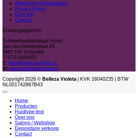
Algemene Voorwaarden
Privacy Policy
Over ons
Contact
Contactgegevens
Schoonheidsinstituut Violet
Jan van Amstelstraat 24
5481 HD Schijndel
T: 073-5494255
E:
info@bellezavioleta.nl
W:
www.violetskinshop.nl
Copyright 2026 ©
Belleza Violeta
| KVK 16040235 | BTW
NL001742867B43
Home
Producten
Huidtype-test
Over ons
Salons / Webshop
Depositaire verkoop
Contact