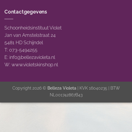
Contactgegevens
Schoonheidsinstituut Violet
Jan van Amstelstraat 24
5481 HD Schijndel
T: 073-5494255
E:
info@bellezavioleta.nl
W:
www.violetskinshop.nl
Copyright 2026 ©
Belleza Violeta
| KVK 16040235 | BTW
NL001742867B43