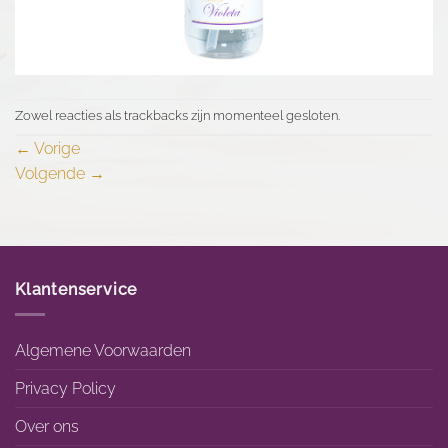
Zowel reacties als trackbacks zijn momenteel gesloten.
←
Vorige
Volgende
→
Klantenservice
Algemene Voorwaarden
Privacy Policy
Over ons