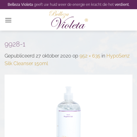
Ga
Belleza Violeta
geeft uw huid weer de energie en kracht die het
verdient.
naar
inhoud
9928-1
Gepubliceerd
27 oktober 2020
op
952 × 635
in
HypoSenz
Silk Cleanser 150ml