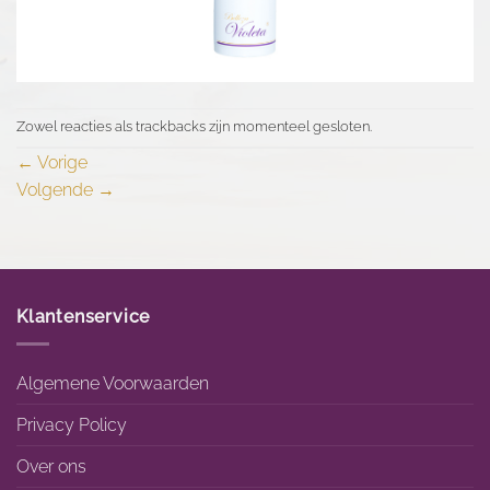
Zowel reacties als trackbacks zijn momenteel gesloten.
←
Vorige
Volgende
→
Klantenservice
Algemene Voorwaarden
Privacy Policy
Over ons