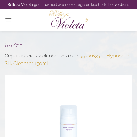
Ga
Belleza Violeta
geeft uw huid weer de energie en kracht die het
verdient.
naar
inhoud
9925-1
Gepubliceerd
27 oktober 2020
op
952 × 635
in
HypoSenz
Silk Cleanser 150ml