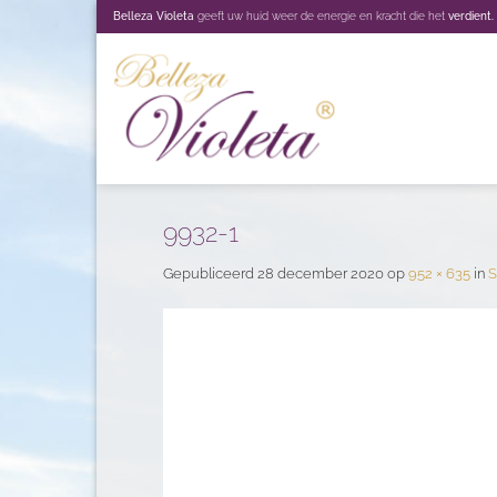
Ga
Belleza Violeta
geeft uw huid weer de energie en kracht die het
verdient.
naar
inhoud
9932-1
Gepubliceerd
28 december 2020
op
952 × 635
in
S