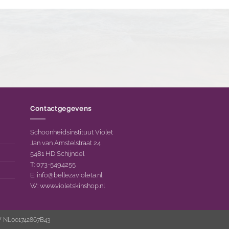
Contactgegevens
Schoonheidsinstituut Violet
Jan van Amstelstraat 24
5481 HD Schijndel
T: 073-5494255
E:
info@bellezavioleta.nl
W:
www.violetskinshop.nl
W NL001742867B43