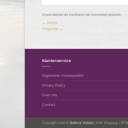
Zowel reacties als trackbacks zijn momenteel gesloten.
←
Vorige
Volgende
→
Klantenservice
Algemene Voorwaarden
Privacy Policy
Over ons
Contact
Copyright 2026 ©
Belleza Violeta
| KVK 16040235 | BT