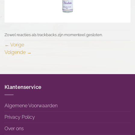
Zowel reacties als trackbacks zijn momenteel gesloten.
←
Vorige
Volgende
→
Klantenservice
Algemene Voorwaarden
Privacy Policy
Over ons