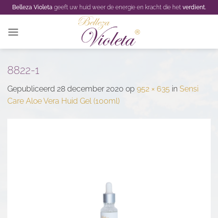
Ga
Belleza Violeta
geeft uw huid weer de energie en kracht die het
verdient.
naar
inhoud
8822-1
Gepubliceerd
28 december 2020
op
952 × 635
in
Sensi
Care Aloe Vera Huid Gel (100ml)