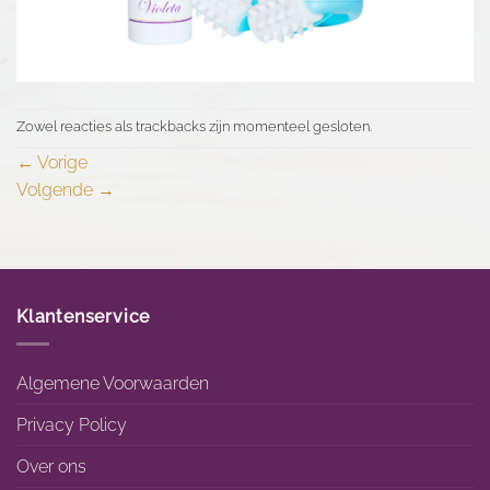
Zowel reacties als trackbacks zijn momenteel gesloten.
←
Vorige
Volgende
→
Klantenservice
Algemene Voorwaarden
Privacy Policy
Over ons